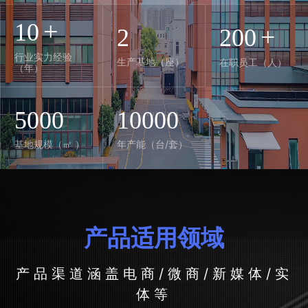
+
10
+
2
200
行业实力经验
生产基地（座）
在职员工（人）
（年）
5000
10000
基地规模（㎡ ）
年产能（台/套）
产品适用领域
产品渠道涵盖电商/微商/新媒体/实
体等