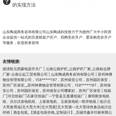
的实现方法
山东陶成商务咨询有限公司山东陶成科技致力于为德州广大中小民营
企业提供一站式的百度框架户开户、四网竞价开户、爱采购竞价开户
等服务，欢迎前来咨询
友情链接:
德清乾元西蒙电器开关厂
|
云南公路护栏_公路护栏厂家_公路标志牌
厂家-云南云起工贸有限公司
|
山东陶成商务咨询有限公司
|
苏州神勇
物业管理有限公司，158*****197，苏州保安公司，苏州园区保安，
苏州厂区保安__苏州神勇物业管理有限公司，158*****197，苏州保
安公司，苏州园区保安，苏州保安公司哪家好，苏州厂区保安
|
纸箱
厂|河北纸箱厂|石家庄纸箱厂--宁晋县互惠通纸箱厂
|
康明斯发电机
组、沃尔沃发电机组、上柴发电机、玉柴发电机--凯华热线
|
临沂北
大荒食用油|北大荒大米|北大荒面|北大荒酒—北大荒绿色食品临沂总
经销
|
酒盒包装_【酒盒包装价格_定制设计】_无锡市鑫丰印刷有限公