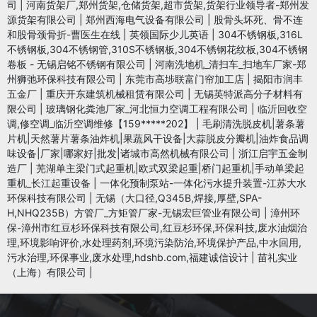
司
|
河南货架厂,郑州货架,仓储货架,超市货架,货架行业领导者-郑州发
源货架有限公司
|
郑州西海电气设备有限公司
|
股骨头坏死、骨不连
和股骨颈骨折-曹医生在线
|
英领国际少儿英语
|
304不锈钢板,316L
不锈钢板,304不锈钢管,310S不锈钢板,304不锈钢花纹板,304不锈钢
卷板 - 无锡启铭不锈钢有限公司
|
河南洗地机_清扫车_扫地车厂家-郑
州狮弛环保科技有限公司
|
东莞市高埗联富门帘加工店
|
揭阳市润丰
五金厂
|
重庆开东建筑机械租赁有限公司
|
无锡英特派高分子材料有
限公司
|
玻璃钢化粪池厂家_河北恒力空调工程有限公司
|
临沂回收空
调,修空调_临沂空调维修【159*****202】
|
毛刷清洗脱皮机|薯条薯
片机|天然薯片薯条油炸机|果蔬风干设备|大蒜脱皮分瓣机|油炸食品调
味设备|厂家|哪家好|批发|诸城市高然机械有限公司
|
浙江启宇五金制
造厂
|
芜湖单主梁门式起重机|欧式双梁起重|桥门起重机|手动单梁起
重机_长江起重设备
|
一体化预制泵站-一体化污水提升装置-江苏大水
环保科技有限公司
|
无锡（大口径,Q345B,焊接,厚壁,SPA-
H,NHQ235B）方管厂_方矩管厂家-无锡宏巨管业有限公司
|
漳州环
保-漳州市红豆杉环保科技有限公司,红豆杉环保,环保科技,废水油烟治
理,环境影响评价,水处理药剂,环境污染防治,环境保护产品,中水回用,
污水治理,环保事业,废水处理,hdshb.com,福建诚信设计
|
苗礼实业
（上海）有限公司
|